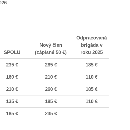
026
Odpracovaná
Nový člen
brigáda v
SPOLU
(zápisné 50 €)
roku 2025
235 €
285 €
185 €
160 €
210 €
110 €
210 €
260 €
185 €
135 €
185 €
110 €
185 €
235 €